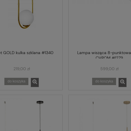
et GOLD kulka szklana #1340
Lampa wisząca 8-punktowa
CHROM #1279
219,00 zł
599,00 zł
do koszyka
do koszyka