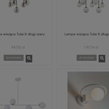
 wisząca Tulia 6 długi szary
Lampa wisząca Tulia 8 długi
847,52 zł
1 110,54 zł
do koszyka
do koszyka