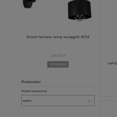
E RAMIĘ Z
Kinkiet łamane ramię wysięgnik #014
Lampa wisz
15
129,00 zł
Lampa
do koszyka
Producenci
Wybierz producenta