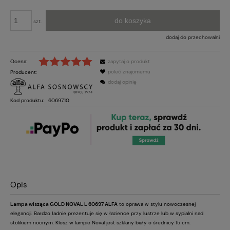
do koszyka
szt.
dodaj do przechowalni
Ocena:
zapytaj o produkt
poleć znajomemu
Producent:
dodaj opinię
Kod produktu:
60697.10
Opis
Lampa wisząca GOLD NOVAL L 60697 ALFA
to oprawa w stylu nowoczesnej
elegancji. Bardzo ładnie prezentuje się w łazience przy lustrze lub w sypialni nad
stolikiem nocnym. Klosz w lampie Noval jest szklany biały o średnicy 15 cm.