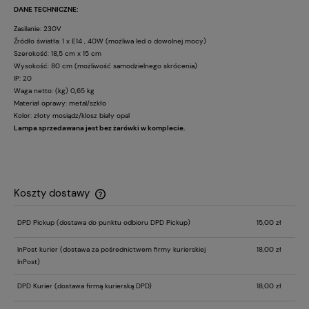
DANE TECHNICZNE:
Zasilanie: 230V
Źródło światła: 1 x
E14 , 40W (możliwa led o dowolnej mocy)
Szerokość: 18,5 cm x 15 cm
Wysokość: 80 cm (możliwość samodzielnego skrócenia)
IP: 20
Waga netto: (kg) 0,65 kg
Materiał oprawy: metal/szkło
Kolor: złoty mosiądz/klosz biały opal
Lampa sprzedawana jest bez żarówki w komplecie.
Koszty dostawy
Cena nie zawiera ewentualnych kosztów płatności
DPD Pickup
(dostawa do punktu odbioru DPD Pickup)
15,00 zł
InPost kurier
(dostawa za pośrednictwem firmy kurierskiej
18,00 zł
InPost)
DPD Kurier
(dostawa firmą kurierską DPD)
18,00 zł