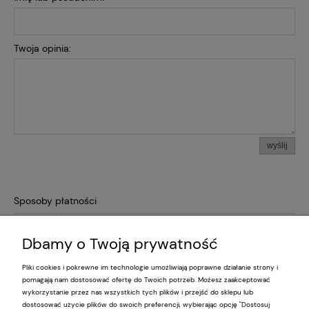
Twoja opinia:
wyślij
Sposoby płatności
Dbamy o Twoją prywatność
Pliki cookies i pokrewne im technologie umożliwiają poprawne działanie strony i
Pomoc
pomagają nam dostosować ofertę do Twoich potrzeb. Możesz zaakceptować
wykorzystanie przez nas wszystkich tych plików i przejść do sklepu lub
dostosować użycie plików do swoich preferencji, wybierając opcję "Dostosuj
Moje konto