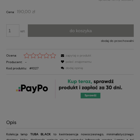
Cena nie zawiera ewentualnych kosztów płatności
190,00 zł
Cena:
do koszyka
szt.
dodaj do przechowalni
Ocena:
zapytaj o produkt
poleć znajomemu
Producent:
-
dodaj opinię
Kod produktu:
#1027
Opis
Kolekcja lamp
TUBA BLACK
to kwintesencja nowoczesnego, minimalistycznego
designu, który doskonale wpisuje się w estetykę loftowych wnętrz. Lampy z tej