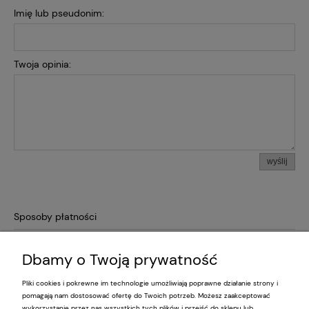
Imię lub pseudonim:
Twoja opinia:
wyślij
Sposoby płatności
Dbamy o Twoją prywatność
Pliki cookies i pokrewne im technologie umożliwiają poprawne działanie strony i
Pomoc
pomagają nam dostosować ofertę do Twoich potrzeb. Możesz zaakceptować
wykorzystanie przez nas wszystkich tych plików i przejść do sklepu lub