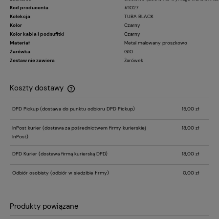
Kod producenta
#1027
Kolekcja
TUBA BLACK
Kolor
Czarny
Kolor kabla i podsufitki
Czarny
Materiał
Metal malowany proszkowo
Żarówka
G10
Zestaw nie zawiera
Żarówek
Koszty dostawy
Cena nie zawiera ewentualnych kosztów płatności
DPD Pickup
(dostawa do punktu odbioru DPD Pickup)
15,00 zł
InPost kurier
(dostawa za pośrednictwem firmy kurierskiej
18,00 zł
InPost)
DPD Kurier
(dostawa firmą kurierską DPD)
18,00 zł
Odbiór osobisty
(odbiór w siedzibie firmy)
0,00 zł
Produkty powiązane