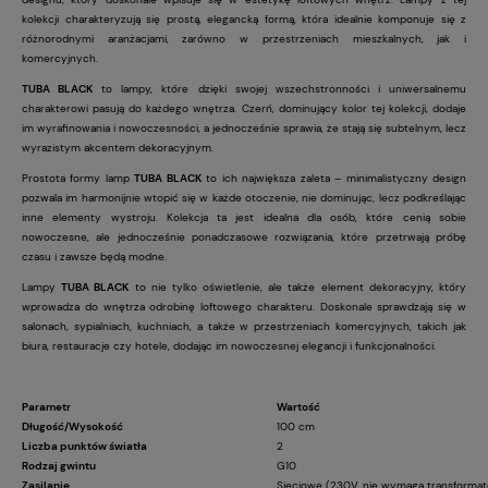
kolekcji charakteryzują się prostą, elegancką formą, która idealnie komponuje się z
różnorodnymi aranżacjami, zarówno w przestrzeniach mieszkalnych, jak i
komercyjnych.
TUBA BLACK
to lampy, które dzięki swojej wszechstronności i uniwersalnemu
charakterowi pasują do każdego wnętrza. Czerń, dominujący kolor tej kolekcji, dodaje
im wyrafinowania i nowoczesności, a jednocześnie sprawia, że stają się subtelnym, lecz
wyrazistym akcentem dekoracyjnym.
Prostota formy lamp
TUBA BLACK
to ich największa zaleta – minimalistyczny design
pozwala im harmonijnie wtopić się w każde otoczenie, nie dominując, lecz podkreślając
inne elementy wystroju. Kolekcja ta jest idealna dla osób, które cenią sobie
nowoczesne, ale jednocześnie ponadczasowe rozwiązania, które przetrwają próbę
czasu i zawsze będą modne.
Lampy
TUBA BLACK
to nie tylko oświetlenie, ale także element dekoracyjny, który
wprowadza do wnętrza odrobinę loftowego charakteru. Doskonale sprawdzają się w
salonach, sypialniach, kuchniach, a także w przestrzeniach komercyjnych, takich jak
biura, restauracje czy hotele, dodając im nowoczesnej elegancji i funkcjonalności.
Parametr
Wartość
Długość/Wysokość
100 cm
Liczba punktów światła
2
Rodzaj gwintu
G10
Zasilanie
Sieciowe (230V, nie wymaga transformat