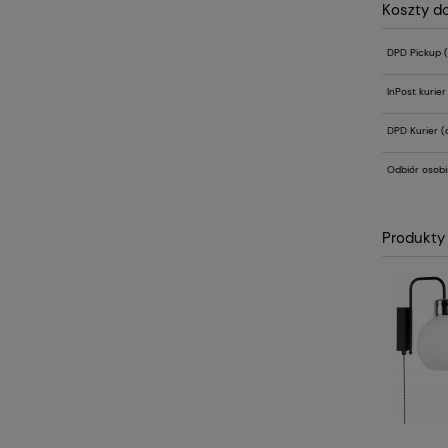
Koszty d
DPD Pickup
(
InPost kurie
DPD Kurier
(d
Odbiór osobi
Produkty