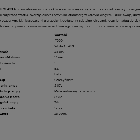
E GLASS
to zbiór eleganckich lamp, które zachwycają swoją prostotą i ponadczasowym designem.
ie rozprasza światło, tworząc ciepłą i przytulną atmosferę w każdym wnętrzu. Dzięki swojej uniw
czesnymi, jak i klasycznymi aranżacjami, dodając im subtelnej elegancji. Idealnie nadają się do s
 hotele. To ponadczasowe oświetlenie, które nigdy nie wychodzi z mody, wnosząc do wnętrz nut
Wartość
#550
White GLASS
okość
45 cm
rokość klosza
14 cm
ów światła
1
u
E27
Biały
kcji
Czarny/Biały
ilania lampy
230V
trukcji lampy
Metal malowany proszkowo
onania klosza
Szkło
ugości lampy
Tak
da żarówki
1xE27
awiera
Żarówek