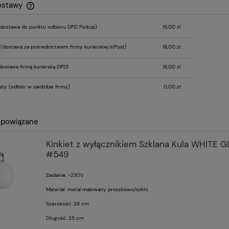
ostawy
dostawa do punktu odbioru DPD Pickup)
15,00 zł
Cena nie zawiera ewentualnych kosztów
płatności
r
(dostawa za pośrednictwem firmy kurierskiej InPost)
18,00 zł
ostawa firmą kurierską DPD)
18,00 zł
sty
(odbiór w siedzibie firmy)
0,00 zł
 powiązane
Kinkiet z wyłącznikiem Szklana Kula WHITE 
#549
Zasilanie: ~230V
Materiał: metal malowany proszkowo/szkło
Szerokość: 28 cm
Długość: 25 cm