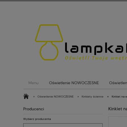
Menu
Oświetlenie NOWOCZESNE
Oświetle
Lampy loftowe
Lampy Szklane Kule
Blog
»
»
»
Oświetlenie NOWOCZESNE
Kinkiety ścienne
Kinkiet na
Kinkiet 
Producenci
Wybierz producenta