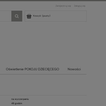
Zarejestruj się
Zaloguj się
Koszyk:
(pusty)
Oświetlenie POKOJU DZIECIĘCEGO
Nowości
na wyczerpaniu
48 godzin