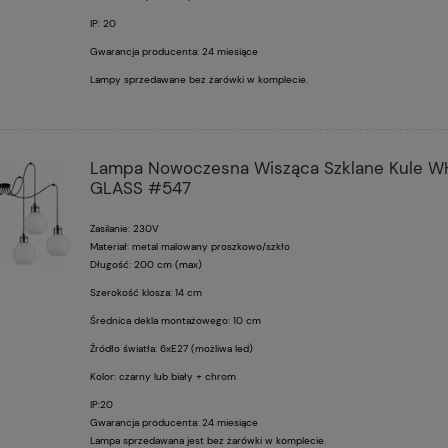
IP: 20
Gwarancja producenta: 24 miesiące
Lampy sprzedawane bez żarówki w komplecie.
Lampa Nowoczesna Wisząca Szklane Kule W
GLASS #547
Zasilanie: 230V
Materiał: metal malowany proszkowo/szkło
Długość: 200 cm (max)
Szerokość klosza: 14 cm
Średnica dekla montażowego: 10 cm
Źródło światła: 6xE27 (możliwa led)
Kolor: czarny lub biały + chrom
IP:20
Gwarancja producenta: 24 miesiące
Lampa sprzedawana jest bez żarówki w komplecie.