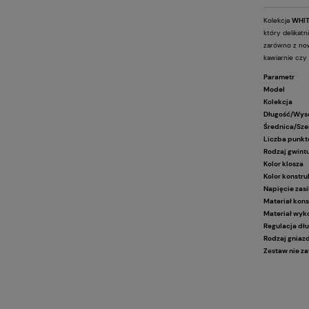
Kolekcja
WHIT
który delikatn
zarówno z nowo
kawiarnie czy
Parametr
Model
Kolekcja
Długość/Wys
Średnica/Sze
Liczba punkt
Rodzaj gwint
Kolor klosza
Kolor konstru
Napięcie zas
Materiał kons
Materiał wyk
Regulacja dł
Rodzaj gniaz
Zestaw nie z