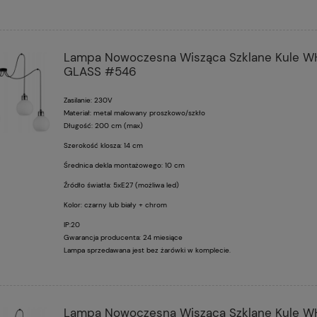
Lampa Nowoczesna Wisząca Szklane Kule W
GLASS #546
Zasilanie: 230V
Materiał: metal malowany proszkowo/szkło
Długość: 200 cm (max)
Szerokość klosza: 14 cm
Średnica dekla montażowego: 10 cm
Źródło światła: 5xE27 (możliwa led)
Kolor: czarny lub biały + chrom
IP:20
Gwarancja producenta: 24 miesiące
Lampa sprzedawana jest bez żarówki w komplecie.
Lampa Nowoczesna Wisząca Szklane Kule W