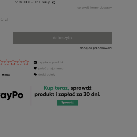
od 15,00 zł
- DPD Pickup
sprawdź formy dostawy
ra ewentualnych kosztów
00 zł
do koszyka
dodaj do przechowalni
zapytaj o produkt
poleć znajomemu
dodaj opinię
:
#550