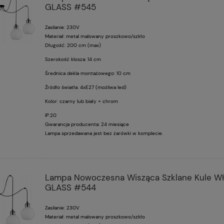
GLASS #545
Zasilanie: 230V
Materiał: metal malowany proszkowo/szkło
Długość: 200 cm (max)
Szerokość klosza: 14 cm
Średnica dekla montażowego: 10 cm
Źródło światła: 4xE27 (możliwa led)
Kolor: czarny lub biały + chrom
IP:20
Gwarancja producenta: 24 miesiące
Lampa sprzedawana jest bez żarówki w komplecie.
Lampa Nowoczesna Wisząca Szklane Kule W
GLASS #544
Zasilanie: 230V
Materiał: metal malowany proszkowo/szkło