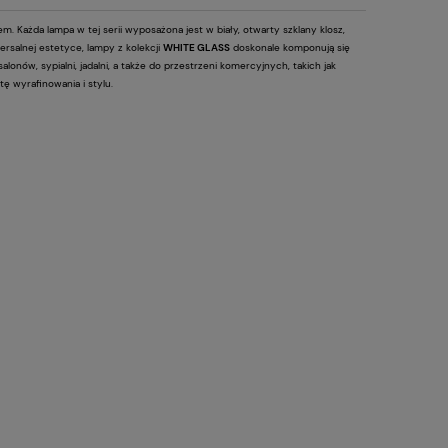
 Każda lampa w tej serii wyposażona jest w biały, otwarty szklany klosz,
ersalnej estetyce, lampy z kolekcji
WHITE GLASS
doskonale komponują się
alonów, sypialni, jadalni, a także do przestrzeni komercyjnych, takich jak
ę wyrafinowania i stylu.