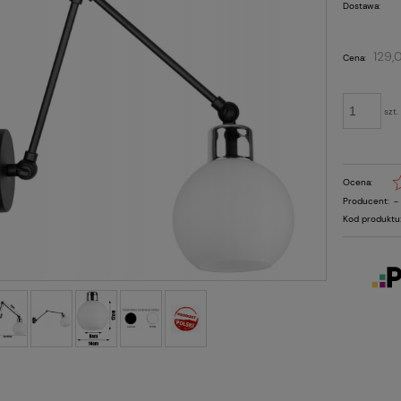
Dostawa:
Cena nie zawie
129,
Cena:
płatności
szt.
Ocena:
Producent:
-
Kod produktu