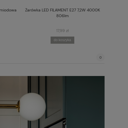
 miodowa
Żarówka LED FILAMENT E27 7,2W 4000K
Kinkiet 1-
806lm
17,99 zł
do koszyka
0