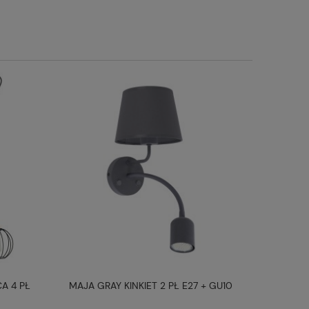
A 4 PŁ
MAJA GRAY KINKIET 2 PŁ E27 + GU10
MAJA WH