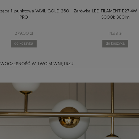
ząca 1-punktowa VAVIL GOLD 250
Żarówka LED FILAMENT E27 4W
PRO
3000k 360lm
279,00 zł
14,99 zł
do koszyka
do koszyka
 NOWOCZESNOŚĆ W TWOIM WNĘTRZU