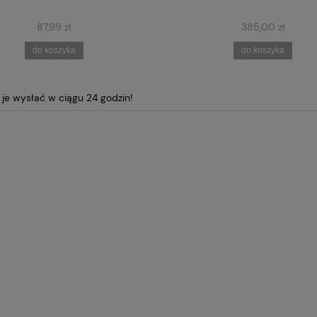
87,99 zł
385,00 zł
do koszyka
do koszyka
e wysłać w ciągu 24 godzin!