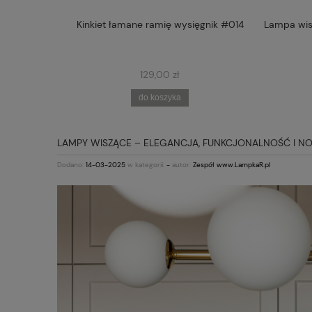
 RAMIĘ Z
Kinkiet łamane ramię wysięgnik #014
Lampa wis
5
129,00 zł
do koszyka
LAMPY WISZĄCE – ELEGANCJA, FUNKCJONALNOŚĆ I
Dodano:
14-03-2025
w kategorii:
-
autor:
Zespół www.LampkaR.pl