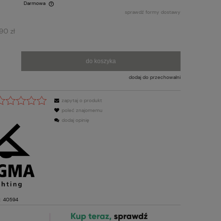
Darmowa
sprawdź formy dostawy
nych kosztów
90 zł
do koszyka
dodaj do przechowalni
zapytaj o produkt
poleć znajomemu
dodaj opinię
:
40594