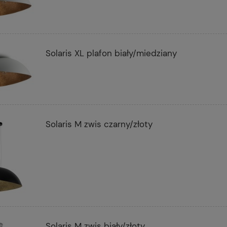
Solaris XL plafon biały/miedziany
Solaris M zwis czarny/złoty
Solaris M zwis biały/złoty