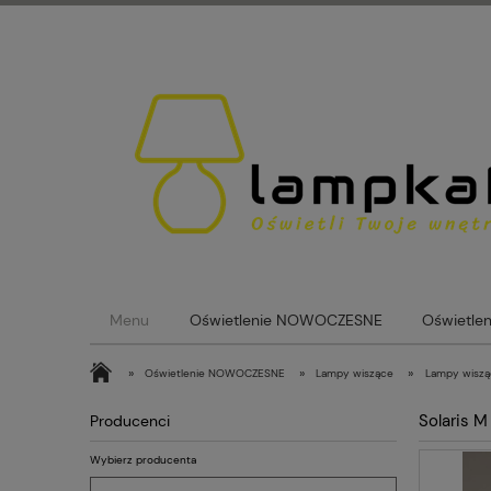
Menu
Oświetlenie NOWOCZESNE
Oświetle
Lampy loftowe
Lampy Szklane Kule
Blog
»
»
»
Oświetlenie NOWOCZESNE
Lampy wiszące
Lampy wisz
Solaris M
Producenci
Wybierz producenta