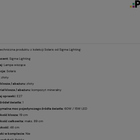
echniczna produktu z kolekcji Solaris od Sigma Lighting:
ucent:
Sigma Lighting
j:
Lampa wisząca
cja:
Solaris
:
złoty
 klosza / abażuru:
złoty
iał klosza / abażuru:
kompozyt mineralny
j oprawki:
E27
 źródeł światła:
1
ymalna moc pojedynczego źródła światła:
60W / 15W LED
kość klosza:
19 cm
kość całkowita:
maks. 89 cm
okość:
48 cm
wki w komplecie:
Nie
produkcji:
Polska