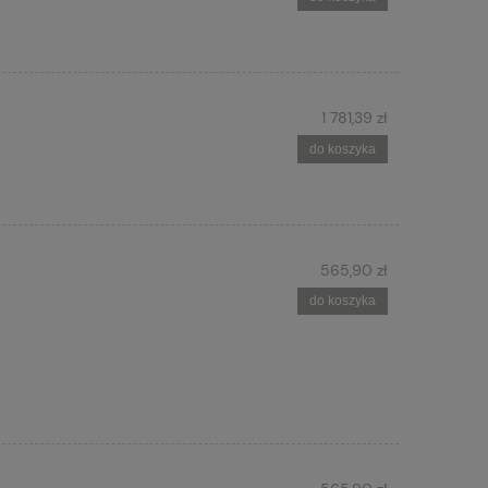
1 781,39 zł
do koszyka
565,90 zł
do koszyka