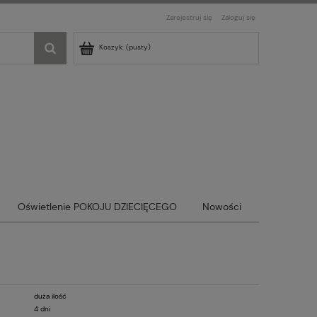
Zarejestruj się
Zaloguj się
Koszyk:
(pusty)
Oświetlenie POKOJU DZIECIĘCEGO
Nowości
duża ilość
4 dni