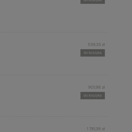
do koszyka
539,33 zł
do koszyka
901,98 zł
do koszyka
1 781,39 zł