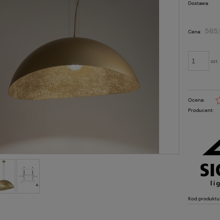
Dostawa:
Cena nie zawiera ewentual
565,
Cena:
płatności
szt.
Ocena:
Producent:
Kod produktu