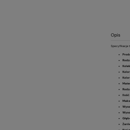
Opis
Specyfikacja t
Prod
Rodza
Kolek
Kolor
Kolor
Mater
Rodza
Ilość
Maks
Wyso
Wyso
Głęb
Żaró
Kraj 