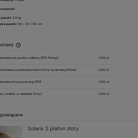
ce paczki:
 paczki:
2.8 kg
ary paczki:
50 × 20 × 50 cm
ostawy
dostawa do punktu odbioru DPD Pickup)
0,00 zł
Cena nie zawiera ewentualnych kosztów
płatności
r
(dostawa za pośrednictwem firmy kurierskiej InPost)
0,00 zł
ostawa firmą kurierską DPD)
0,00 zł
sty
(odbiór w siedzibie firmy)
0,00 zł
 powiązane
Solaris S plafon złoty