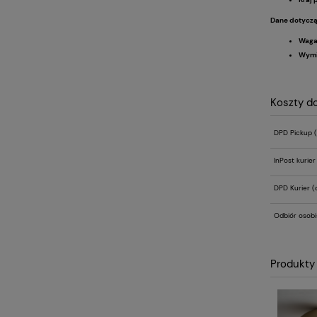
Dane dotyczą
Waga
Wymi
Koszty d
DPD Pickup
(
InPost kurie
DPD Kurier
(d
Odbiór osobi
Produkty