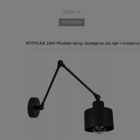
319,00 zł
do koszyka
WYSYŁKA 24H! Modele lamp dostępne od ręki i możemy j