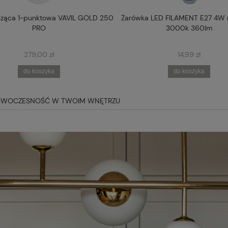
ząca 1-punktowa VAVIL GOLD 250
Żarówka LED FILAMENT E27 4W
PRO
3000k 360lm
279,00 zł
14,99 zł
do koszyka
do koszyka
 NOWOCZESNOŚĆ W TWOIM WNĘTRZU