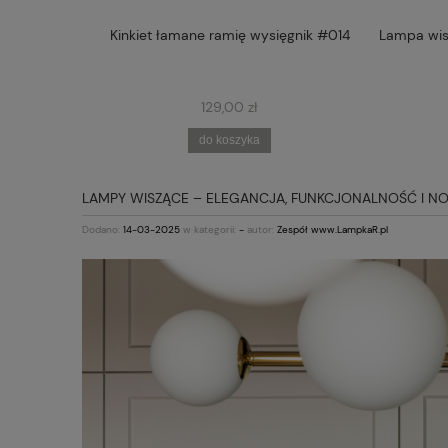
 RAMIĘ Z
Kinkiet łamane ramię wysięgnik #014
Lampa wis
5
129,00 zł
do koszyka
LAMPY WISZĄCE – ELEGANCJA, FUNKCJONALNOŚĆ I
Dodano:
14-03-2025
w kategorii:
-
autor:
Zespół www.LampkaR.pl