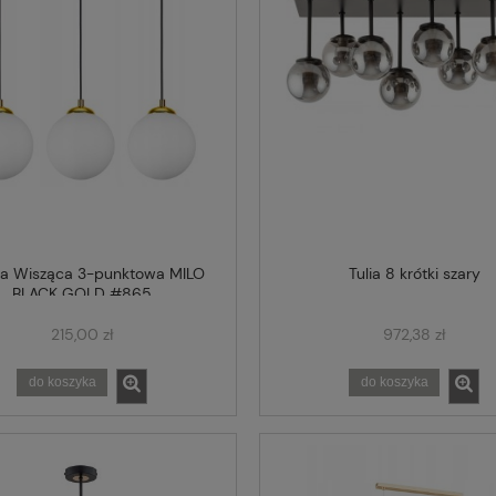
a Wisząca 3-punktowa MILO
Tulia 8 krótki szary
BLACK GOLD #865
215,00 zł
972,38 zł
do koszyka
do koszyka