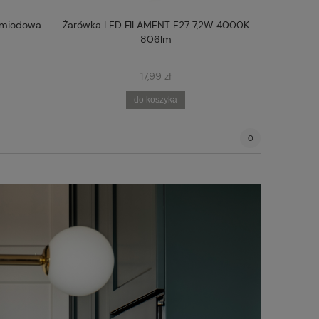
 miodowa
Żarówka LED FILAMENT E27 7,2W 4000K
Kinkiet 1-
806lm
17,99 zł
do koszyka
0