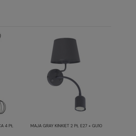
A 4 PŁ
MAJA GRAY KINKIET 2 PŁ E27 + GU10
MAJA WH