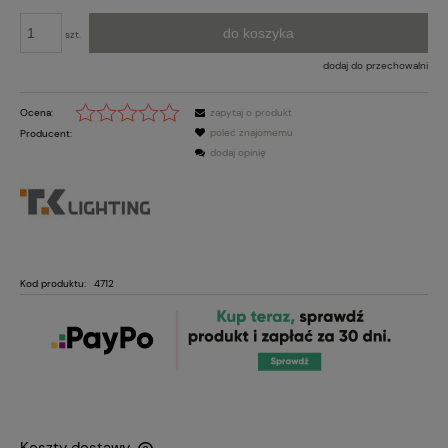
do koszyka
szt.
dodaj do przechowalni
Ocena:
zapytaj o produkt
poleć znajomemu
Producent:
dodaj opinię
Kod produktu:
4712