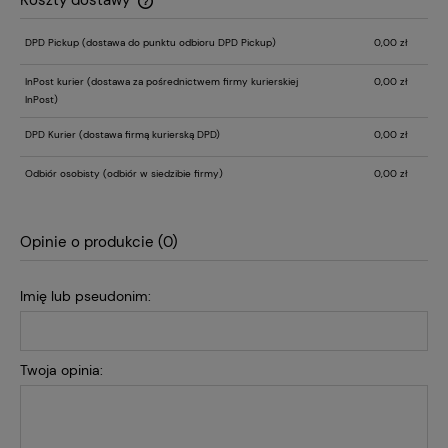
Koszty dostawy
Cena nie zawiera ewentualnych kosztów płatności
DPD Pickup
(dostawa do punktu odbioru DPD Pickup)
0,00 zł
InPost kurier
(dostawa za pośrednictwem firmy kurierskiej
0,00 zł
InPost)
DPD Kurier
(dostawa firmą kurierską DPD)
0,00 zł
Odbiór osobisty
(odbiór w siedzibie firmy)
0,00 zł
Opinie o produkcie (0)
Imię lub pseudonim:
Twoja opinia: