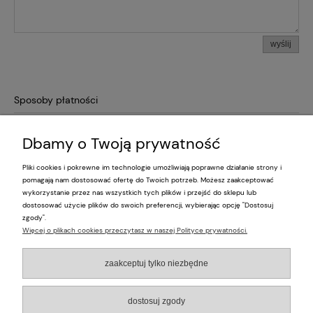
wyślij
Sposoby płatności
Dbamy o Twoją prywatność
Pliki cookies i pokrewne im technologie umożliwiają poprawne działanie strony i
Pomoc
pomagają nam dostosować ofertę do Twoich potrzeb. Możesz zaakceptować
wykorzystanie przez nas wszystkich tych plików i przejść do sklepu lub
dostosować użycie plików do swoich preferencji, wybierając opcję "Dostosuj
Moje konto
zgody".
Więcej o plikach cookies przeczytasz w naszej Polityce prywatności.
Płatności i dostawa
zaakceptuj tylko niezbędne
Informacje
dostosuj zgody
O nas