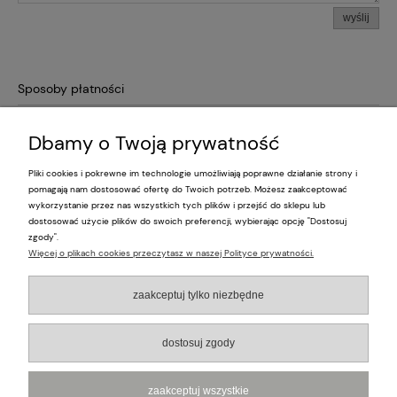
wyślij
Sposoby płatności
Dbamy o Twoją prywatność
Pliki cookies i pokrewne im technologie umożliwiają poprawne działanie strony i
Pomoc
pomagają nam dostosować ofertę do Twoich potrzeb. Możesz zaakceptować
wykorzystanie przez nas wszystkich tych plików i przejść do sklepu lub
dostosować użycie plików do swoich preferencji, wybierając opcję "Dostosuj
Moje konto
zgody".
Więcej o plikach cookies przeczytasz w naszej Polityce prywatności.
Płatności i dostawa
zaakceptuj tylko niezbędne
Informacje
dostosuj zgody
O nas
zaakceptuj wszystkie