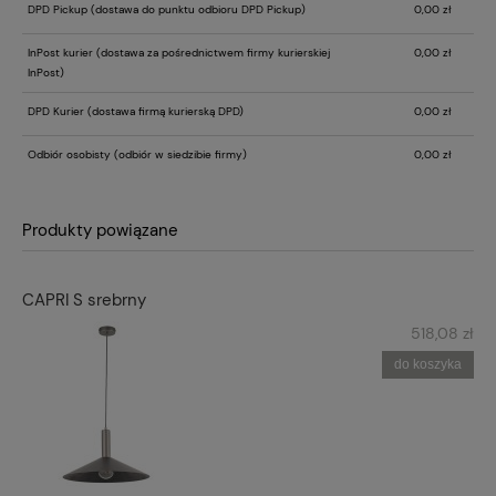
DPD Pickup
(dostawa do punktu odbioru DPD Pickup)
0,00 zł
InPost kurier
(dostawa za pośrednictwem firmy kurierskiej
0,00 zł
InPost)
DPD Kurier
(dostawa firmą kurierską DPD)
0,00 zł
Odbiór osobisty
(odbiór w siedzibie firmy)
0,00 zł
Produkty powiązane
CAPRI S srebrny
518,08 zł
do koszyka