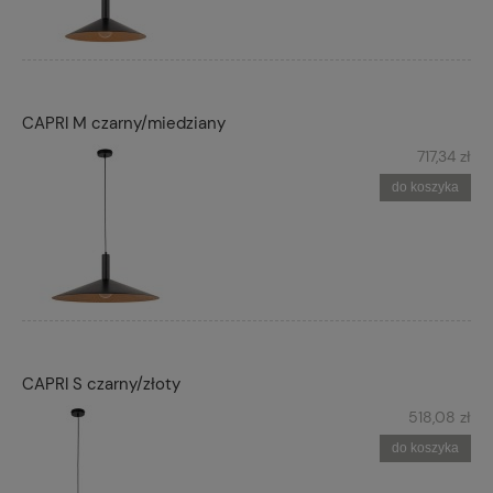
CAPRI M czarny/miedziany
717,34 zł
do koszyka
CAPRI S czarny/złoty
518,08 zł
do koszyka