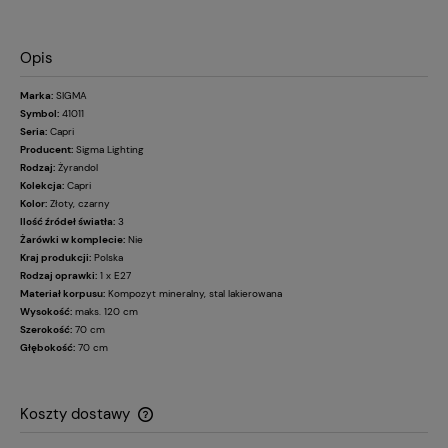
Opis
Marka:
SIGMA
Symbol:
41011
Seria:
Capri
Producent:
Sigma Lighting
Rodzaj:
Żyrandol
Kolekcja:
Capri
Kolor:
Złoty, czarny
Ilość źródeł światła:
3
Żarówki w komplecie:
Nie
Kraj produkcji:
Polska
Rodzaj oprawki:
1 x E27
Materiał korpusu:
Kompozyt mineralny, stal lakierowana
Wysokość:
maks. 120 cm
Szerokość:
70 cm
Głębokość:
70 cm
Koszty dostawy
Cena nie zawiera ewentualnych kosztów płatności