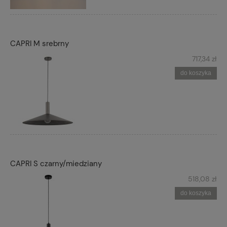
CAPRI M srebrny
717,34 zł
do koszyka
CAPRI S czarny/miedziany
518,08 zł
do koszyka