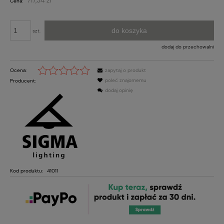
Cena:
do koszyka
szt.
dodaj do przechowalni
Ocena:
zapytaj o produkt
poleć znajomemu
Producent:
dodaj opinię
Kod produktu:
41011