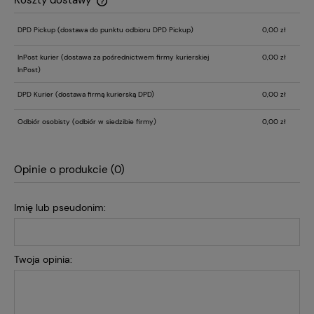
Koszty dostawy
Cena nie zawiera ewentualnych kosztów płatności
DPD Pickup
(dostawa do punktu odbioru DPD Pickup)
0,00 zł
InPost kurier
(dostawa za pośrednictwem firmy kurierskiej
0,00 zł
InPost)
DPD Kurier
(dostawa firmą kurierską DPD)
0,00 zł
Odbiór osobisty
(odbiór w siedzibie firmy)
0,00 zł
Opinie o produkcie (0)
Imię lub pseudonim:
Twoja opinia: