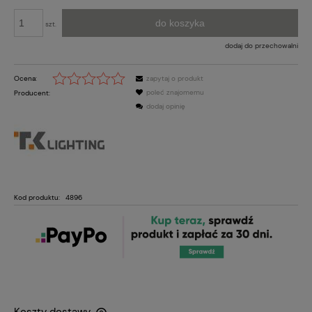
do koszyka
szt.
dodaj do przechowalni
Ocena:
zapytaj o produkt
poleć znajomemu
Producent:
dodaj opinię
Kod produktu:
4896