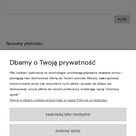
wyślij
Sposoby płatności
Dbamy o Twoją prywatność
Pliki cookies i pokrewne im technologie umożliwiają poprawne działanie strony i
Pomoc
pomagają nam dostosować ofertę do Twoich potrzeb. Możesz zaakceptować
wykorzystanie przez nas wszystkich tych plików i przejść do sklepu lub
dostosować użycie plików do swoich preferencji, wybierając opcję "Dostosuj
Moje konto
zgody".
Więcej o plikach cookies przeczytasz w naszej Polityce prywatności.
Płatności i dostawa
zaakceptuj tylko niezbędne
Informacje
dostosuj zgody
O nas